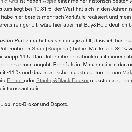
nic Arts
 ist neben 
Apple
 einer meiner historisch besten 
kurs liegt bei 10,81 €, der Wert hat sich in den Jahren 
 habe hier bereits mehrfach Verkäufe realisiert und mein
ereits reingeholt, wäre hier aber mit Buy&Hold deutlich 
sten Performer hat es sich ausgezahlt, dass ich hier be
s Unternehmen 
Snap 
(
Snapchat
) hat im Mai knapp 34 % v
bei knapp 14 €. Das Unternehmen schockte mit einem sc
rbeeinnahmen angeht. Ebenfalls im Minus notierte das 
mit -11 % und das japanische Industrieunternehmen 
Mak
ie 
Einhell 
oder 
Stanley&Black Decker
 mussten abgeben,
 interessant sein.
e Lieblings-Broker und Depots.