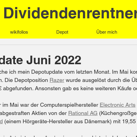
Dividendenrentne
wikifolios
Depot
Über mich
ate Juni 2022
he ich mein Depotupdate vom letzten Monat. Im Mai ko
. Die Depotposition 
Razer
 wurde ausgelöst durch die Ü
 € abgefunden. Ansonsten gab es keine weiteren Käufe o
 im Mai war der Computerspielhersteller 
Electronic Arts
 abgestraften Aktien von der 
Rational AG
 (Küchengroßger
d
 (einem Hörgeräte-Hersteller aus Dänemark) mit 19,55