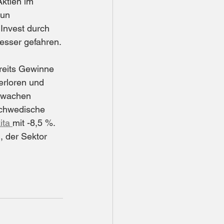
Aktien im 
nun 
 Invest durch 
besser gefahren.
reits Gewinne 
erloren und 
hwachen 
schwedische 
ita 
mit -8,5 %. 
 der Sektor 