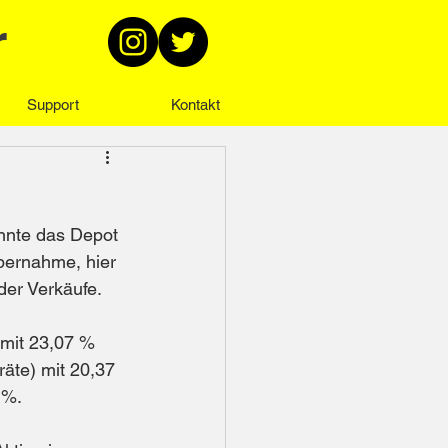
r
Support
Kontakt
nnte das Depot 
bernahme, hier 
der Verkäufe.
 mit 23,07 % 
äte) mit 20,37 
 %.