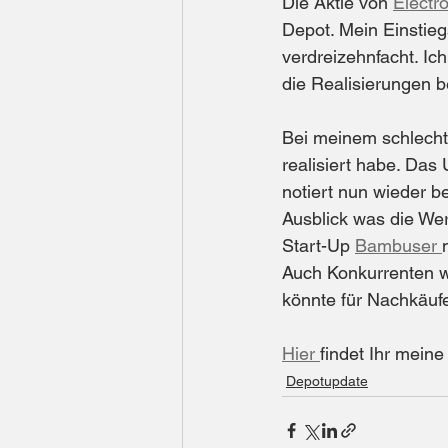
Die Aktie von 
Electro
Depot. Mein Einstiegs
verdreizehnfacht. Ich
die Realisierungen b
Bei meinem schlechte
realisiert habe. Da
notiert nun wieder 
Ausblick was die We
Start-Up 
Bambuser 
Auch Konkurrenten w
könnte für Nachkäufe
Hier 
findet Ihr mein
Depotupdate