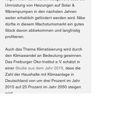
Umrüstung von Heizungen auf Solar & 
Wärempumpen in den nächsten Jahren 
weiter erheblich gefördert werden wird. Nibe 
dürfte in diesem Wachstumsmarkt ein gutes 
Stück davon abbekommen und langfristig 
profitieren. 
Auch das Thema Klimatisierung wird durch 
den Klimawandel an Bedeutung gewinnen. 
Das Freiburger Öko-Institut e.V. schätzt in 
einer 
Studie aus dem Jahr 2019
, dass die 
Zahl der Haushalte mit Klimaanlage in 
Deutschland von um drei Prozent im Jahr 
2015 auf 25 Prozent im Jahr 2050 steigen 
wird.
Bei Nibe möchte ich langfristig investiert 
bleiben und sehe die Aktie als klassiches 
Buy and Hold Investment.