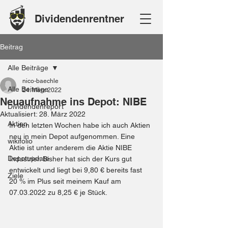
Dividendenrentner
Beitrag
Alle Beiträge
nico-baechle
Alle Beiträge
24. März 2022
Neuaufnahme ins Depot: NIBE
Dividendenreport
Aktualisiert:
28. März 2022
Aktien
In den letzten Wochen habe ich auch Aktien 
neu in mein Depot aufgenommen. Eine 
wikifolio
Aktie ist unter anderem die Aktie NIBE 
Depotupdate
Industrier. Bisher hat sich der Kurs gut 
entwickelt und liegt bei 9,80 € bereits fast 
Ziele
20 % im Plus seit meinem Kauf am 
07.03.2022 zu 8,25 € je Stück.