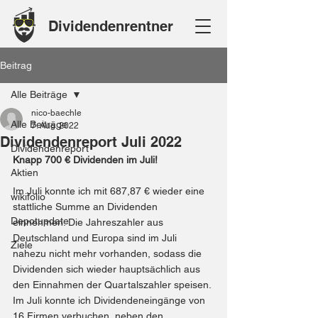
Dividendenrentner
Beitrag
Alle Beiträge
nico-baechle
Alle Beiträge
7. Aug. 2022
Dividendenreport Juli 2022
Dividendenreport
Knapp 700 € Dividenden im Juli!
Aktien
Im Juli konnte ich mit 687,87 € wieder eine 
wikifolio
stattliche Summe an Dividenden 
Depotupdate
einnehmen. Die Jahreszahler aus 
Deutschland und Europa sind im Juli 
Ziele
nahezu nicht mehr vorhanden, sodass die 
Dividenden sich wieder hauptsächlich aus 
den Einnahmen der Quartalszahler speisen. 
Im Juli konnte ich Dividendeneingänge von 
16 Firmen verbuchen, neben den 