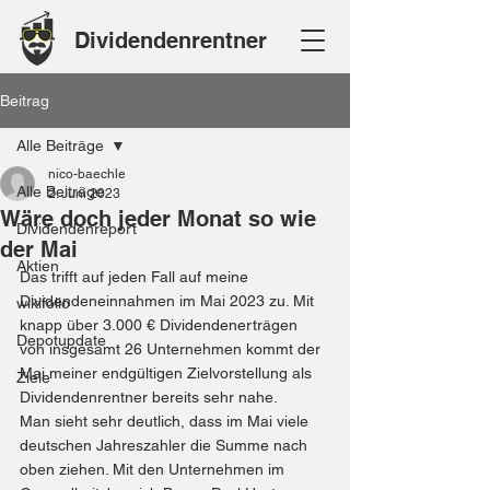
Dividendenrentner
Beitrag
Alle Beiträge
nico-baechle
Alle Beiträge
2. Juni 2023
Wäre doch jeder Monat so wie
Dividendenreport
der Mai
Aktien
Das trifft auf jeden Fall auf meine 
Dividendeneinnahmen im Mai 2023 zu. Mit 
wikifolio
knapp über 3.000 € Dividendenerträgen 
Depotupdate
von insgesamt 26 Unternehmen kommt der 
Mai meiner endgültigen Zielvorstellung als 
Ziele
Dividendenrentner bereits sehr nahe.
Man sieht sehr deutlich, dass im Mai viele 
deutschen Jahreszahler die Summe nach 
oben ziehen. Mit den Unternehmen im 