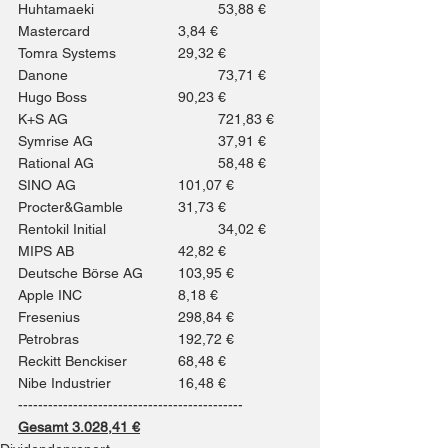
Huhtamaeki 			53,88 €
Mastercard 			3,84 €
Tomra Systems 		29,32 €
Danone 				73,71 €
Hugo Boss 			90,23 €
K+S AG 				721,83 €
Symrise AG 			37,91 €
Rational AG 			58,48 €
SINO AG 			101,07 €
Procter&Gamble 		31,73 €
Rentokil Initial 			34,02 €
MIPS AB 			42,82 €
Deutsche Börse AG 	103,95 €
Apple INC 			8,18 €
Fresenius 			298,84 €
Petrobras 			192,72 €
Reckitt Benckiser 		68,48 €
Nibe Industrier 		16,48 €
---------------------------------------------
Gesamt 3.028,41 €