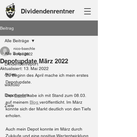
Dividendenrentner
Beitrag
Alle Beiträge
nico-baechle
Alle Beiträge
4. Apr. 2022
Depotupdate März 2022
Dividendenreport
Aktualisiert:
13. Mai 2022
Aktien
Zu Beginn des April mache ich mein erstes 
Depotupdate. 
wikifolio
Depotupdate
Das 
Depot
 habe ich mit Stand zum 08.03. 
auf meinem 
Blog 
veröffentlicht. Im März 
Ziele
konnte sich der Markt deutlich von den Tiefs 
erholen.
Auch mein Depot konnte im März durch 
Zukäufe und eine positive Wertentwicklung 